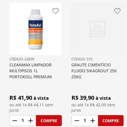
: 
22828
: 
375
CLEANMAX LIMPADOR 
GRAUTE CIMENTÍCIO 
MULTIPISOS 1L 
FLUIDO SIKAGROUT 250 
PORTOKOLL PREMIUM
25KG
R$ 
41,90
R$ 
39,90
à vista
à vista
ou até 
1
x R$
44,11
 sem 
ou até 
1
x R$
42,00
 sem 
juros
juros
1
1
COMPRE
COMPRE