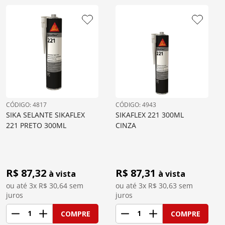
: 
4817
: 
4943
SIKA SELANTE SIKAFLEX 
SIKAFLEX 221 300ML 
221 PRETO 300ML
CINZA
R$ 
87,32
R$ 
87,31
à vista
à vista
ou até 
3
x R$
30,64
 sem 
ou até 
3
x R$
30,63
 sem 
juros
juros
1
1
COMPRE
COMPRE