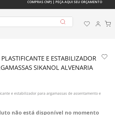
COMPRAS CNPJ | PEÇA AQUI SEU ORÇAMENTO
DE 5%
 À VISTA, PIX OU EM 1X NO 
PAGUE EM A
 PLASTIFICANTE E ESTABILIZADOR 
RGAMASSAS SIKANOL ALVENARIA 
ificante e estabilizador para argamassas de assentamento e 
duto não está disponível no momento