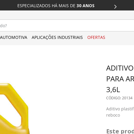
DESCONTO 
ESPECIALIZADOS HÁ MAIS DE
 30 ANOS
CARTÃO
do?
AUTOMOTIVA
APLICAÇÕES INDUSTRIAIS
OFERTAS
ADITIVO
PARA A
3,6L
: 
20134
Aditivo plast
reboco
Este pro