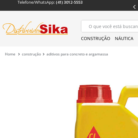
Telefone/WhatsApp: 
(41) 3012-5553
OS
ENTREGA EM TODO
 BRASIL
O que você está buscan
CONSTRUÇÃO
NÁUTICA
construção
aditivos para concreto e argamassa