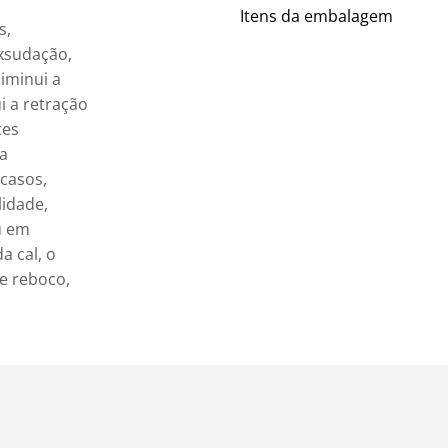
Itens da embalagem
, 
xsudação, 
iminui a 
 a retração 
tes 
a 
casos, 
idade, 
u em 
a cal, o 
e reboco, 