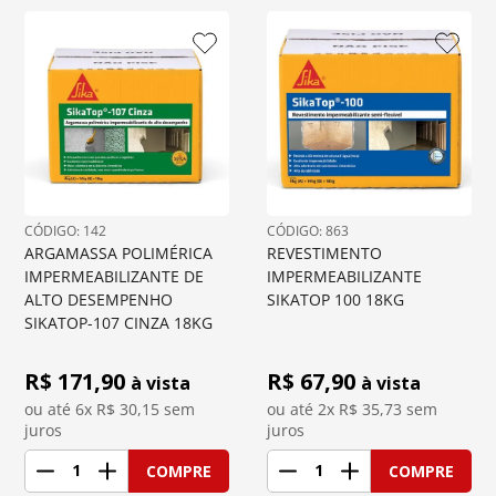
: 
142
: 
863
ARGAMASSA POLIMÉRICA 
REVESTIMENTO 
IMPERMEABILIZANTE DE 
IMPERMEABILIZANTE 
ALTO DESEMPENHO 
SIKATOP 100 18KG
SIKATOP-107 CINZA 18KG
R$ 
171,90
R$ 
67,90
à vista
à vista
ou até 
6
x R$
30,15
 sem 
ou até 
2
x R$
35,73
 sem 
juros
juros
1
1
COMPRE
COMPRE