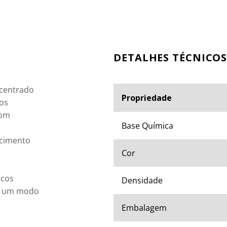
ESPECIFICAÇÕES TÉ
ncentrado 
Propriedade
os 
com 
Base Química
cimento

Cor
cos 
Densidade
de um modo 
Embalagem