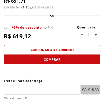
R$
651
,
71
Em até 
6
x 
R$
108
,
61
 sem juros
ou
com
+5% de desconto
no PIX
Quantidade
R$ 
619,12
－
＋
ADICIONAR AO CARRINHO
COMPRAR
Não sei meu CEP