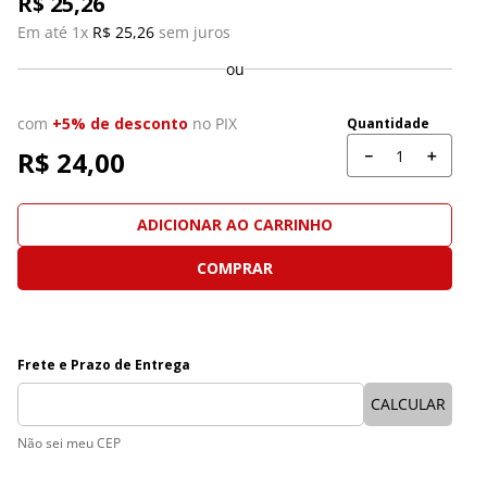
R$
25
,
26
Em até 
1
x 
R$
25
,
26
 sem juros
ou
com
+5% de desconto
no PIX
Quantidade
R$ 
24,00
－
＋
ADICIONAR AO CARRINHO
COMPRAR
Não sei meu CEP