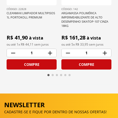
: 
22828
: 
142
CLEANMAX LIMPADOR MULTIPISOS 
ARGAMASSA POLIMÉRICA 
1L PORTOKOLL PREMIUM
IMPERMEABILIZANTE DE ALTO 
DESEMPENHO SIKATOP-107 CINZA 
18KG
R$ 
41,90
R$ 
161,28
à vista
à vista
ou até 
1
x R$
44,11
 sem juros
ou até 
5
x R$
33,95
 sem juros
1
1
COMPRE
COMPRE
NEWSLETTER
CADASTRE-SE E FIQUE POR DENTRO DE NOSSAS OFERTAS!