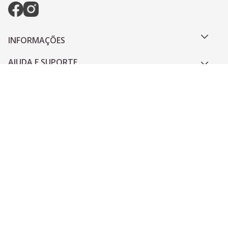
INFORMAÇÕES
AJUDA E SUPORTE
PAGAMENTO
© 2022 - © Distribuidor Sika by Diprotec- CNPJ 
82.193.244/0002-83. Todos os Direitos Reservados