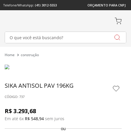
Telefone/WhatsApp: 
(41) 3012-5553
ORÇAMENTO PARA CNPJ
O que você está buscando?
construção
SIKA ANTISOL PAV 196KG
: 
737
R$
3
.
293
,
68
Em até 
6
x 
R$
548
,
94
 sem juros
ou