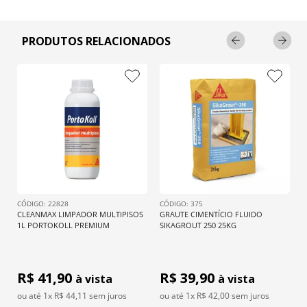
PRODUTOS RELACIONADOS
: 
22828
: 
375
CLEANMAX LIMPADOR MULTIPISOS 
GRAUTE CIMENTÍCIO FLUIDO 
1L PORTOKOLL PREMIUM
SIKAGROUT 250 25KG
R$ 
41,90
R$ 
39,90
à vista
à vista
ou até 
1
x R$
44,11
 sem juros
ou até 
1
x R$
42,00
 sem juros