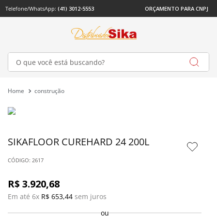
Telefone/WhatsApp: 
(41) 3012-5553
ORÇAMENTO PARA CNPJ
O que você está buscando?
construção
SIKAFLOOR CUREHARD 24 200L
: 
2617
R$
3
.
920
,
68
Em até 
6
x 
R$
653
,
44
 sem juros
ou