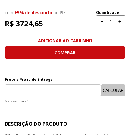
com
+5% de desconto
no PIX
Quantidade
R$ 
3724,65
－
＋
ADICIONAR AO CARRINHO
COMPRAR
Não sei meu CEP
Detalhes