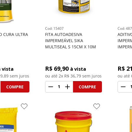
: 
15407
: 
487
VO CURA ULTRA 
FITA AUTOADESIVA 
ADITIV
IMPERMEÁVEL SIKA 
IMPERM
MULTISEAL S 15CM X 10M
IMPERM
R$ 
69,90
R$ 
2
 vista
à vista
9,89
 sem juros
ou até 
2
x R$
36,79
 sem juros
ou até 
1
COMPRE
COMPRE