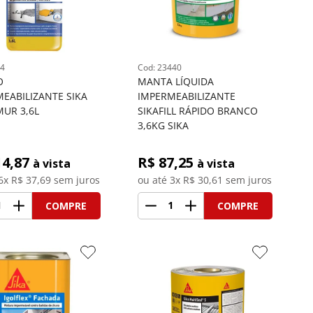
4
: 
23440
O 
MANTA LÍQUIDA 
EABILIZANTE SIKA 
IMPERMEABILIZANTE 
UR 3,6L
SIKAFILL RÁPIDO BRANCO 
3,6KG SIKA
14,87
R$ 
87,25
à vista
à vista
6
x R$
37,69
 sem juros
ou até 
3
x R$
30,61
 sem juros
1
1
COMPRE
COMPRE