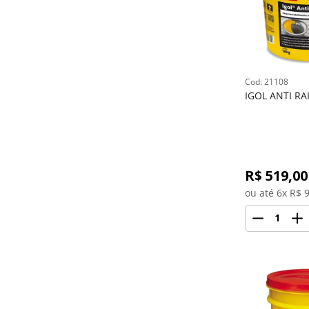
: 
21108
IGOL ANTI RA
R$ 
519,00
ou até 
6
x R$
9
1