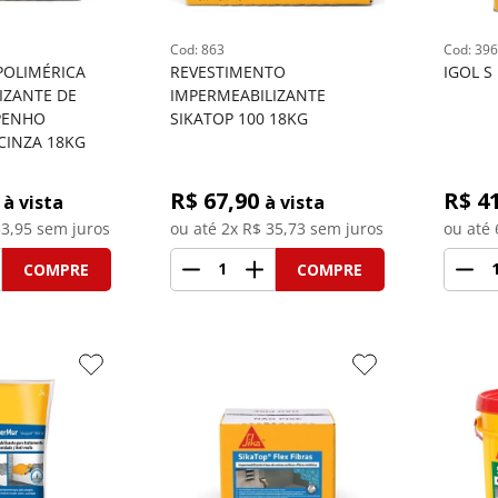
: 
863
: 
396
OLIMÉRICA 
REVESTIMENTO 
IGOL S
IZANTE DE 
IMPERMEABILIZANTE 
PENHO 
SIKATOP 100 18KG
CINZA 18KG
R$ 
67,90
R$ 
4
à vista
à vista
3,95
 sem juros
ou até 
2
x R$
35,73
 sem juros
ou até 
1
COMPRE
COMPRE