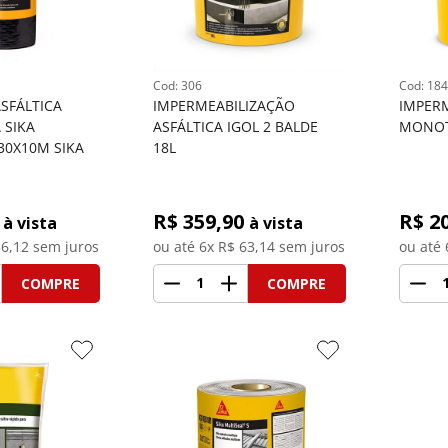
: 
306
: 
184
FÁLTICA 
IMPERMEABILIZAÇÃO 
IMPERM
SIKA 
ASFÁLTICA IGOL 2 BALDE 
MONOT
30X10M SIKA
18L
R$ 
359,90
R$ 
2
à vista
à vista
6,12
 sem juros
ou até 
6
x R$
63,14
 sem juros
ou até 
1
COMPRE
COMPRE