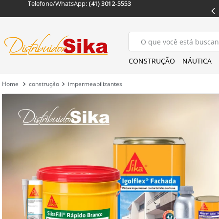
Telefone/WhatsApp: 
(41) 3012-5553
OS
ENTREGA EM TODO
 BRASIL
O que você está buscan
CONSTRUÇÃO
NÁUTICA
construção
impermeabilizantes