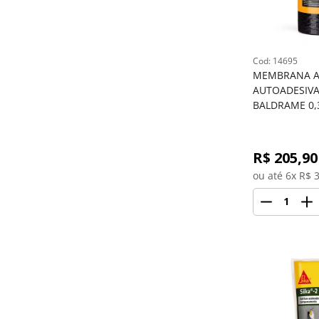
: 
14695
MEMBRANA AS
AUTOADESIVA 
BALDRAME 0,
R$ 
205,90
ou até 
6
x R$
3
1