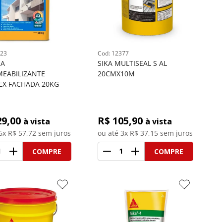
23
: 
12377
A 
SIKA MULTISEAL S AL 
EABILIZANTE 
20CMX10M
EX FACHADA 20KG
29,00
R$ 
105,90
à vista
à vista
6
x R$
57,72
 sem juros
ou até 
3
x R$
37,15
 sem juros
1
1
COMPRE
COMPRE