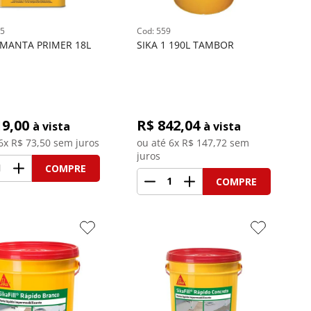
5
: 
559
 MANTA PRIMER 18L
SIKA 1 190L TAMBOR
19,00
R$ 
842,04
à vista
à vista
6
x R$
73,50
 sem juros
ou até 
6
x R$
147,72
 sem 
juros
1
COMPRE
1
COMPRE