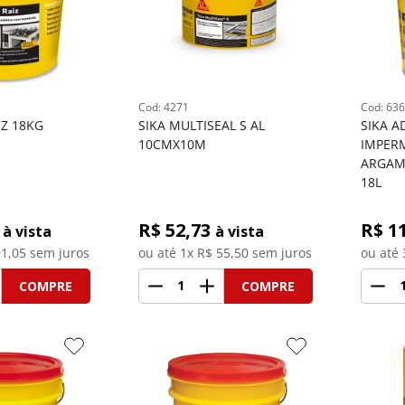
: 
4271
: 
636
IZ 18KG
SIKA MULTISEAL S AL 
SIKA A
10CMX10M
IMPERM
ARGAM
18L
R$ 
52,73
R$ 
1
à vista
à vista
1,05
 sem juros
ou até 
1
x R$
55,50
 sem juros
ou até 
1
COMPRE
COMPRE