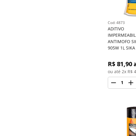
: 
4873
ADITIVO 
IMPERMEABIL
ANTIMOFO SI
905W 1L SIKA
R$ 
81,90
à
ou até 
2
x R$
4
1