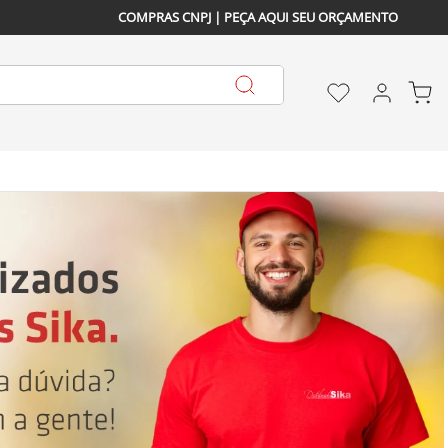
COMPRAS CNPJ | PEÇA AQUI SEU ORÇAMENTO
ECIALIZADOS HÁ MAIS DE
 30 ANOS
DESCONTO DE 5%
 À VI