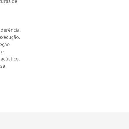
turas de 
aderência, 
execução. 
eção 
te 
cústico. 

sa 