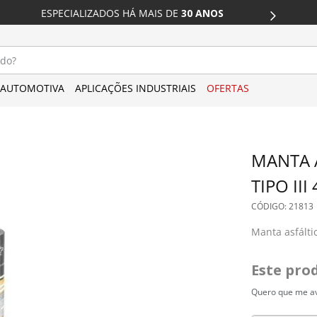
DESCONTO 
ESPECIALIZADOS HÁ MAIS DE
 30 ANOS
CARTÃO
do?
AUTOMOTIVA
APLICAÇÕES INDUSTRIAIS
OFERTAS
MANTA A
TIPO II
: 
21813
Manta asfált
Este pro
Quero que me av