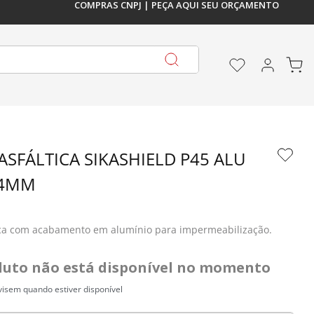
COMPRAS CNPJ | PEÇA AQUI SEU ORÇAMENTO
DE 5%
 À VISTA, PIX OU EM 1X NO 
PAGUE EM A
SFÁLTICA SIKASHIELD P45 ALU 
I 4MM
ica com acabamento em alumínio para impermeabilização.
duto não está disponível no momento
isem quando estiver disponível