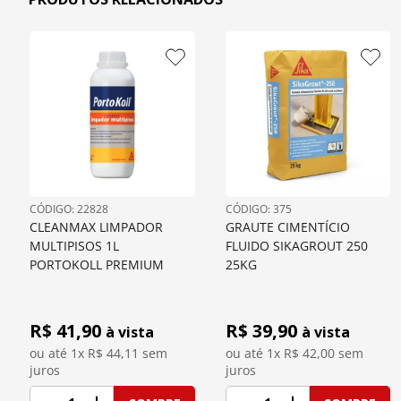
: 
22828
: 
375
CLEANMAX LIMPADOR 
GRAUTE CIMENTÍCIO 
MULTIPISOS 1L 
FLUIDO SIKAGROUT 250 
PORTOKOLL PREMIUM
25KG
R$ 
41,90
R$ 
39,90
à vista
à vista
ou até 
1
x R$
44,11
 sem 
ou até 
1
x R$
42,00
 sem 
juros
juros