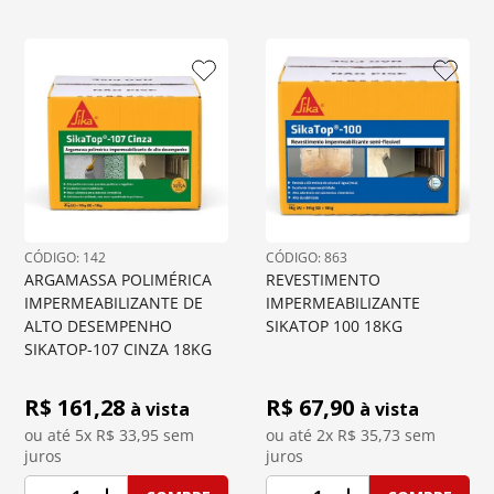
: 
142
: 
863
ARGAMASSA POLIMÉRICA 
REVESTIMENTO 
IMPERMEABILIZANTE DE 
IMPERMEABILIZANTE 
ALTO DESEMPENHO 
SIKATOP 100 18KG
SIKATOP-107 CINZA 18KG
R$ 
161,28
R$ 
67,90
à vista
à vista
ou até 
5
x R$
33,95
 sem 
ou até 
2
x R$
35,73
 sem 
juros
juros