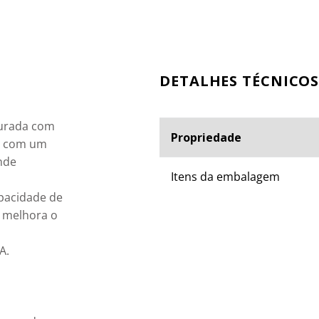
ESPECIFICAÇÕES TÉ
urada com 
Propriedade
ta com um 
nde 
Itens da embalagem
apacidade de 
 melhora o 
.
