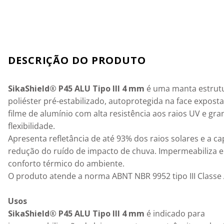
Detalhes
SikaShield® P45 ALU Tipo III 4 mm
 é uma manta estrut
poliéster pré-estabilizado, autoprotegida na face expos
filme de alumínio com alta resistência aos raios UV e gra
flexibilidade.

Apresenta refletância de até 93% dos raios solares e a c
redução do ruído de impacto de chuva. Impermeabiliza e
conforto térmico do ambiente.

O produto atende a norma ABNT NBR 9952 tipo III Classe A
Usos
SikaShield® P45 ALU Tipo III 4 mm
 é indicado para 