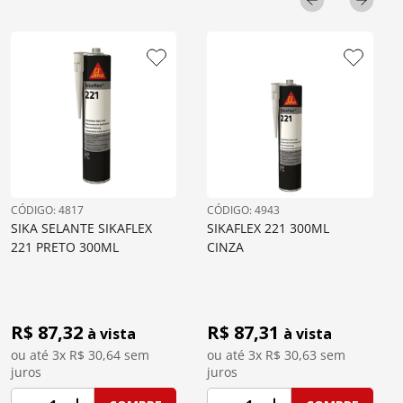
: 
4817
: 
4943
SIKA SELANTE SIKAFLEX 
SIKAFLEX 221 300ML 
221 PRETO 300ML
CINZA
R$ 
87,32
R$ 
87,31
à vista
à vista
ou até 
3
x R$
30,64
 sem 
ou até 
3
x R$
30,63
 sem 
juros
juros