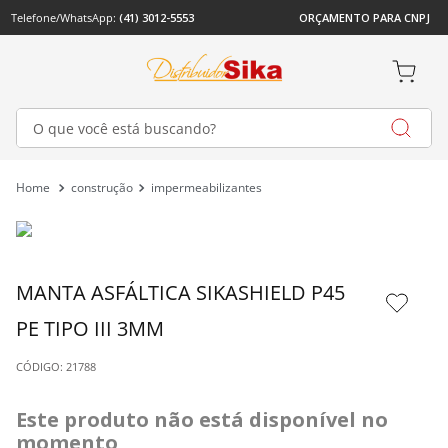
Telefone/WhatsApp: 
(41) 3012-5553
ORÇAMENTO PARA CNPJ
O que você está buscando?
construção
impermeabilizantes
MANTA ASFÁLTICA SIKASHIELD P45 
PE TIPO III 3MM
: 
21788
Este produto não está disponível no 
momento