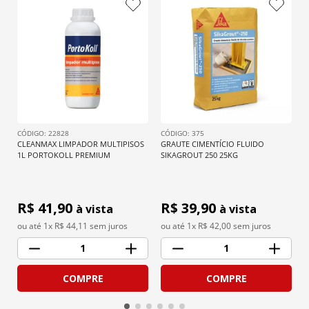
: 
22828
: 
375
CLEANMAX LIMPADOR MULTIPISOS 
GRAUTE CIMENTÍCIO FLUIDO 
1L PORTOKOLL PREMIUM
SIKAGROUT 250 25KG
R$ 
41,90
R$ 
39,90
à vista
à vista
ou até 
1
x R$
44,11
 sem juros
ou até 
1
x R$
42,00
 sem juros
1
1
COMPRE
COMPRE