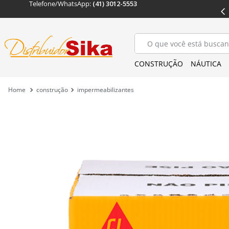
Telefone/WhatsApp: 
(41) 3012-5553
OS
ENTREGA EM TODO
 BRASIL
O que você está buscan
CONSTRUÇÃO
NÁUTICA
construção
impermeabilizantes