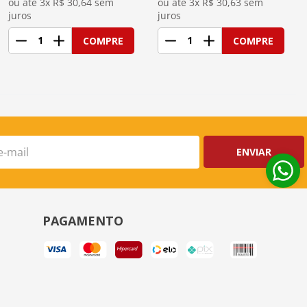
ou até 
3
x R$
30,64
 sem 
ou até 
3
x R$
30,63
 sem 
juros
juros
1
1
COMPRE
COMPRE
ENVIAR
PAGAMENTO