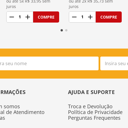
ou até 
5
x R$
33,95
 sem 
ou até 
2
x R$
35,73
 sem 
juros
juros
1
1
COMPRE
COMPRE
ORMAÇÕES
AJUDA E SUPORTE
m somos
Troca e Devolução
ral de Atendimento
Política de Privacidade
tas
Perguntas Frequentes