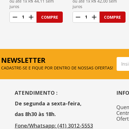
ou até 
1
x R$
44,11
 sem 
ou até 
1
x R$
42,00
 sem 
juros
juros
1
1
COMPRE
COMPRE
NEWSLETTER
CADASTRE-SE E FIQUE POR DENTRO DE NOSSAS OFERTAS!
ATENDIMENTO :
INF
De segunda a sexta-feira, 
Que
Cent
das 8h30 às 18h.
Ofer
Fone/Whatsapp: (41) 3012-5553