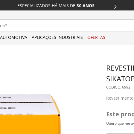
DESCONTO 
ESPECIALIZADOS HÁ MAIS DE
 30 ANOS
CARTÃO
do?
AUTOMOTIVA
APLICAÇÕES INDUSTRIAIS
OFERTAS
REVEST
SIKATOP
: 
6992
Revestimento
Este pro
Quero que me av