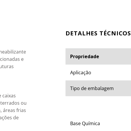
ESPECIFICAÇÕES TÉ
meabilizante 
Propriedade
ecionadas e 
uturas 
Aplicação
Tipo de embalagem
 caixas 
nterrados ou 
 áreas frias 
ações de 
Base Química