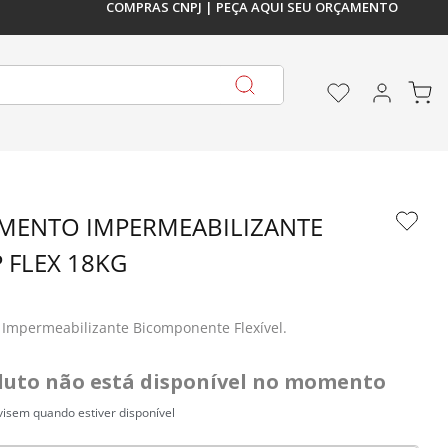
COMPRAS CNPJ | PEÇA AQUI SEU ORÇAMENTO
DE 5%
 À VISTA, PIX OU EM 1X NO 
PAGUE EM A
IMENTO IMPERMEABILIZANTE 
 FLEX 18KG
 Impermeabilizante Bicomponente Flexível.
duto não está disponível no momento
isem quando estiver disponível