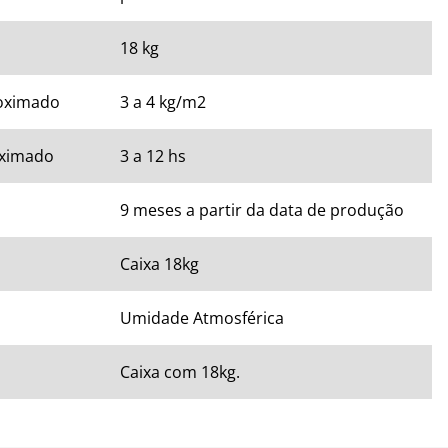
18 kg
oximado
3 a 4 kg/m2
ximado
3 a 12 hs
9 meses a partir da data de produção
Caixa 18kg
Umidade Atmosférica
Caixa com 18kg.